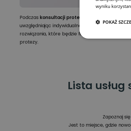
wyniku korzystani
Podczas
konsultacji protetycznej
, lekarz stoma
POKAŻ SZCZ
uwzględniając indywidualne potrzeby i oczekiwan
rozwiązania, które będzie funkcjonalne, estetyc
protezy.
Lista usług
Zapoznaj si
Jest to miejsce, gdzie now