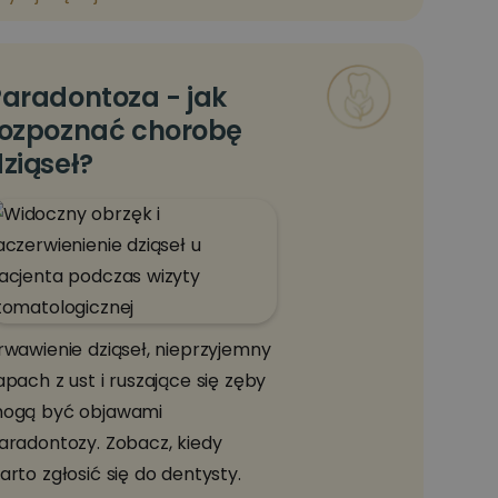
aradontoza - jak
rozpoznać chorobę
ziąseł?
rwawienie dziąseł, nieprzyjemny
apach z ust i ruszające się zęby
ogą być objawami
aradontozy. Zobacz, kiedy
arto zgłosić się do dentysty.