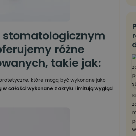
P
 stomatologicznym
d
ferujemy różne
wanych, takie jak:
 protetyczne, które mogą być wykonane jako
ą w całości wykonane z akrylu i imitują wygląd
K
z
m
p
w