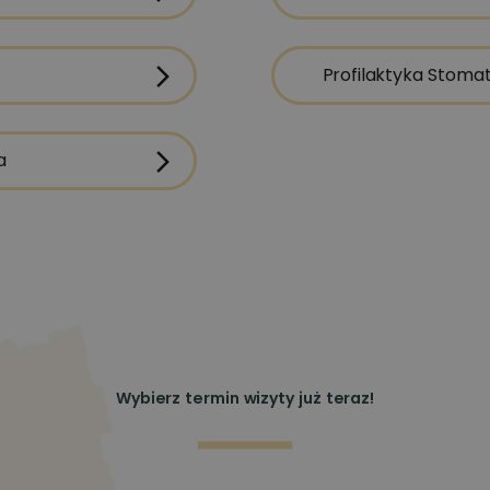
Profilaktyka Stoma
p
w
a
Z
z
s
n
p
Wybierz termin wizyty już teraz!
z
i
s