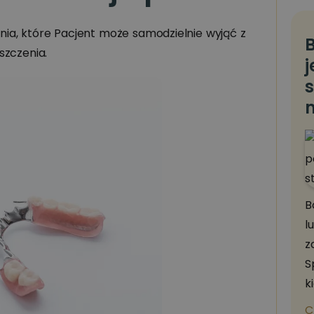
ia, które Pacjent może samodzielnie wyjąć z
B
szczenia.
j
s
B
l
z
S
k
C