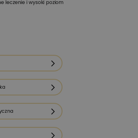
 leczenie i wysoki poziom
asz plombę i sądzisz, że temat
róchnicy jest już za Tobą?
oznaj cichego wroga, który
otrafi rozwijać się pod
ypełnieniem bez bólu i bez
strzeżeń. Sprawdź, jak
ozpoznać próchnicę wtórną,
anim doprowadzi do
ka
oważniejszych problemów.
ajrzyj do artykułu i dowiedz się,
a co naprawdę uważać.
tyczna
zytaj więcej...