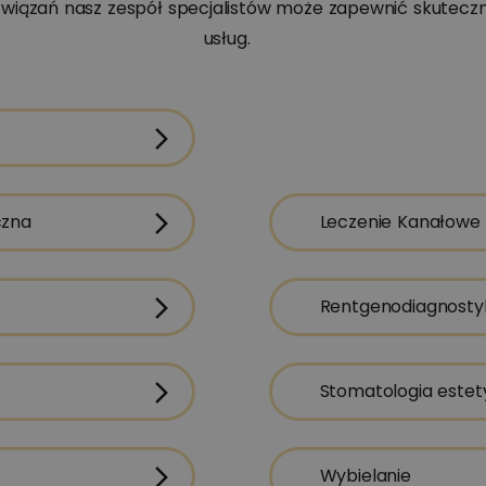
wiązań nasz zespół specjalistów może zapewnić skuteczne
usług.
M
p
P
p
w
o
czna
Leczenie Kanałowe
r
z
Rentgenodiagnosty
p
Z
n
Stomatologia este
C
Wybielanie