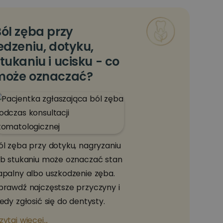
ól zęba przy
edzeniu, dotyku,
tukaniu i ucisku - co
może oznaczać?
ól zęba przy dotyku, nagryzaniu
ub stukaniu może oznaczać stan
apalny albo uszkodzenie zęba.
prawdź najczęstsze przyczyny i
iedy zgłosić się do dentysty.
zytaj więcej...