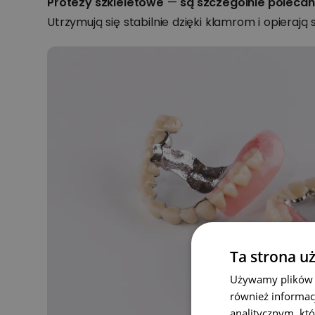
Protezy szkieletowe
—
są szczególnie poleca
Utrzymują się stabilnie dzięki klamrom i opierają
Ta strona u
Używamy plików co
również informac
analitycznym, któ