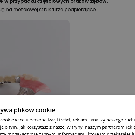
ne w przypadku częściowych braków zębów.
Z
 się na metalowej strukturze podpierającej.
n
b
k
d
t
d
C
Z
żywa plików cookie
p
n
okie w celu personalizacji treści, reklam i analizy naszego ru
je o tym, jak korzystasz z naszej witryny, naszym partnerom re
rzy mogą łączyć je z innymi informacjami, które im przekazałeś l