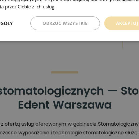
a przez Ciebie z ich usług.
Polityka prywatności
Z
tolog dobiera odpowiedni rodzaj protezy zębowej,
w
EGÓŁY
ODRZUĆ WSZYSTKIE
AKCEPTUJ
ia Pacjenta. Ważne jest ustalenie najlepszego
d
zne i zapewni Pacjentowi komfort noszenia
u
Z
w
C
 stomatologicznych — St
Edent Warszawa
c
r
ę z ofertą usług oferowanym w gabinecie Stomatologiczn
oczesne wyposażenie i technologie stomatologiczne służą 