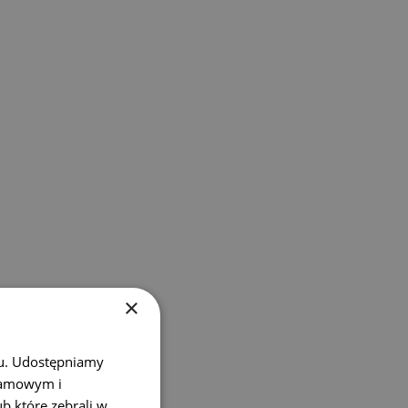
apalenie miazgi zęba to jedna z
ajczęstszych przyczyn silnego
ólu zęba i wskazań do leczenia
anałowego. Dowiedz się, jakie
aje objawy, ile trwa i kiedy
rzeba zgłosić się pilnie do
entysty. Dowiedz się więcej.
zytaj więcej...
ębiniaki - definicja,
×
objawy, dlaczego
owstają i kiedy
ależy je usunąć?
chu. Udostępniamy
klamowym i
ub które zebrali w