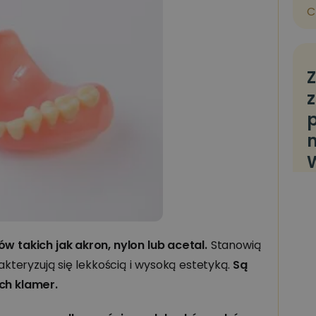
C
Z
z
p
m
 takich jak akron, nylon lub acetal.
Stanowią
kteryzują się lekkością i wysoką estetyką.
Są
ch klamer.