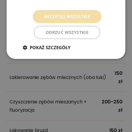
Polityka prywatności
150-250
AKCEPTUJ WSZYSTKIE
Ekstrakcja zęba mlecznego
zł
ODRZUĆ WSZYSTKIE
150
POKAŻ SZCZEGÓŁY
Dewitalizacja miazgi w zębie mlecznym
zł
150
Lakierowanie zębów mlecznych (oba łuki)
zł
Czyszczenie zębów mieszanych +
200-250
fluoryzacja
zł
Lakowanie bruzd
150 zł