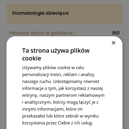
Stomatologia dziecięca
Pierwsza wizyta w gabinecie -
150
przegląd/Wizyta adaptacyjna
zł
×
Ta strona używa plików
cookie
100
Wizyta kontrolna po 3/6 miesiącach
Używamy plików cookie w celu
zł
personalizacji treści, reklam i analizy
naszego ruchu. Udostępniamy również
informacje o tym, jak korzystasz z naszej
Wypełnienie zęba mlecznego (białe lub
200-300
witryny, naszym partnerom reklamowym
kolorowe)
zł
i analitycznym, którzy mogą łączyć je z
innymi informacjami, które im
przekazałeś lub które zebrali w wyniku
100-150
Opatrunek w zębie mlecznym
korzystania przez Ciebie z ich usług.
zł