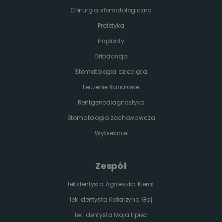
Chirurgia stomatologiczna
Protetyka
Implanty
Ortodoncja
Stomatologia dziecięca
Leczenie Kanałowe
Rentgenodiagnostyka
Stomatologia zachowawcza
Wybielanie
Zespół
lek.dentysta Agnieszka Kierat
lek. dentysta Katarzyna Gaj
lek. dentysta Maja Lipiec