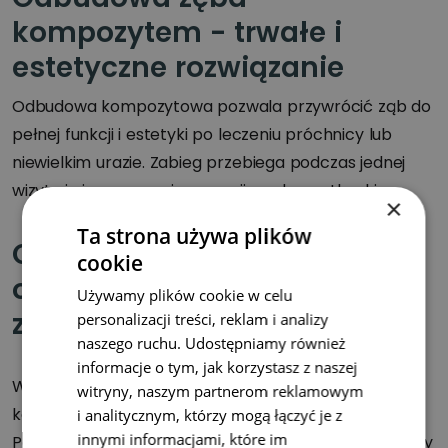
kompozytem - trwałe i
estetyczne rozwiązanie
Odbudowa kompozytowa pozwala przywrócić ząb do
pełnej funkcji i estetyki po leczeniu próchnicy lub
niewielkim urazie. Zabieg przebiega podczas jednej
wizyty i nie wymaga ingerencji w zdrowe tkanki.
×
Ta strona używa plików
Całkowite opracowanie i
cookie
odbudowa bardzo
Używamy plików cookie w celu
zniszczonego zęba
personalizacji treści, reklam i analizy
naszego ruchu. Udostępniamy również
informacje o tym, jak korzystasz z naszej
W przypadku dużych ubytków stosujemy
witryny, naszym partnerom reklamowym
kompleksową odbudowę zęba.
i analitycznym, którzy mogą łączyć je z
innymi informacjami, które im
Pozwala to uratować nawet znacznie zniszczone zęby