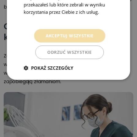
przekazałeś lub które zebrali w wyniku
bez konieczności ich ekstrakcji.
korzystania przez Ciebie z ich usług.
Polityka prywatności
Odbudowa zęba po leczeniu
kanałowym
AKCEPTUJ WSZYSTKIE
ODRZUĆ WSZYSTKIE
Ząb po leczeniu endodontycznym wymaga
wzmocnienia, dlatego w Edent stosujemy wkłady z
POKAŻ SZCZEGÓŁY
włókna szklanego, które przywracają stabilność i
zapobiegają złamaniom.