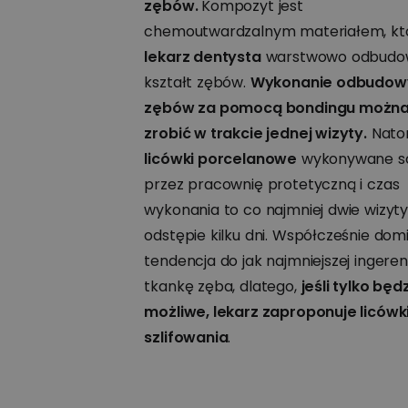
zębów.
Kompozyt jest
chemoutwardzalnym materiałem, k
lekarz dentysta
warstwowo odbudo
kształt zębów.
Wykonanie odbudow
zębów za pomocą bondingu możn
zrobić w trakcie jednej wizyty.
Nato
licówki porcelanowe
wykonywane s
przez pracownię protetyczną i czas
wykonania to co najmniej dwie wizyt
odstępie kilku dni. Współcześnie dom
tendencja do jak najmniejszej ingeren
tkankę zęba, dlatego,
jeśli tylko będ
możliwe, lekarz zaproponuje licówk
szlifowania
.