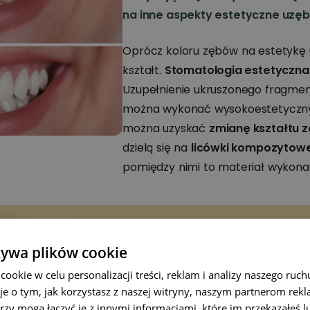
na inne aspekty estetyczne uzęb
Oprócz koloru zębów na estetykę
kształt.
Stomatologia estetyczna
Uzupełnienie ukruszonego fragme
można wykonać wysokoestetyczn
można uzyskać
zmianę kształtu 
dzielą się na
licówki kompozytow
pomiędzy nimi to materiał wykonani
żywa plików cookie
zwoń
okie w celu personalizacji treści, reklam i analizy naszego ru
+48 531 
je o tym, jak korzystasz z naszej witryny, naszym partnerom re
rzy mogą łączyć je z innymi informacjami, które im przekazałeś l