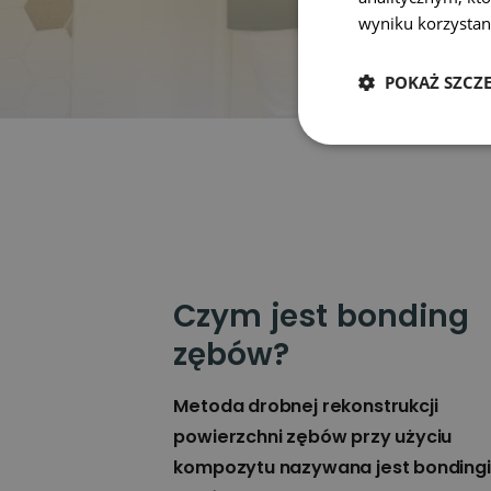
i umów
wyniku korzystani
POKAŻ SZCZ
Czym jest bonding
zębów?
Metoda drobnej rekonstrukcji
powierzchni zębów przy użyciu
kompozytu nazywana jest bonding