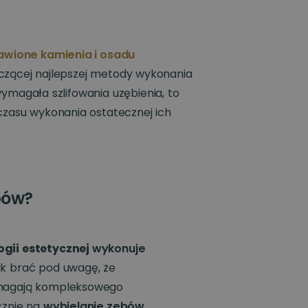
wione kamienia i osadu
yczącej najlepszej metody wykonania
ymagała szlifowania uzębienia, to
czasu wykonania ostatecznej ich
bów?
gii estetycznej
wykonuje
k brać pod uwagę, że
ymagają kompleksowego
cznie na
wybielanie zębów
,