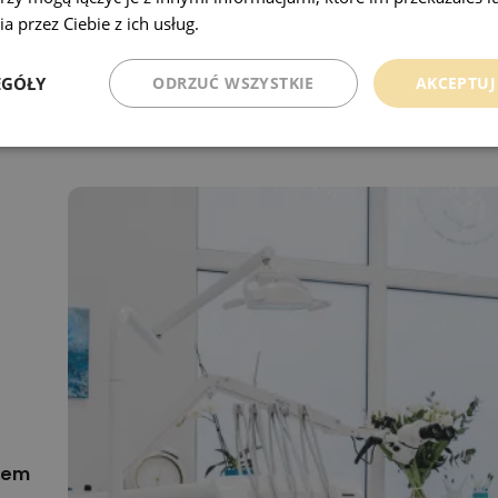
 wizytę!
a przez Ciebie z ich usług.
Polityka prywatności
EGÓŁY
ODRZUĆ WSZYSTKIE
AKCEPTUJ
iem