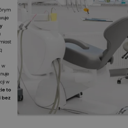
tórym
wuje
y
a
miast
ą
y w
inuje
cji w
zie to
i bez