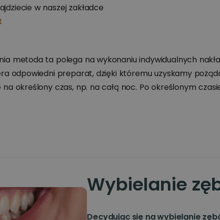
jdziecie w naszej zakładce
t
nia metoda ta polega na wykonaniu indywidualnych nakład
era odpowiedni preparat, dzięki któremu uzyskamy pożąda
 na określony czas, np. na całą noc. Po określonym czas
Wybielanie zę
Decydując się na wybielanie zę