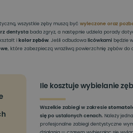
tyczną, wszystkie zęby muszą być
wyleczone oraz pozba
arz dentysta
bada zgryz, a następnie udziela porady dot
kształt i
kolor zębów
. Jeśli odbudowa
licówkami
będzie w
owe
, które zabezpieczą wrażliwą powierzchnię zębów do 
Ile kosztuje wybielanie zę
e
Wszelkie zabiegi w zakresie
stomatolo
ch
się po ustalonych cenach.
Należy jedna
profesjonalne zabiegi dentystyczne w
działania — czasem wybierając się wyłą