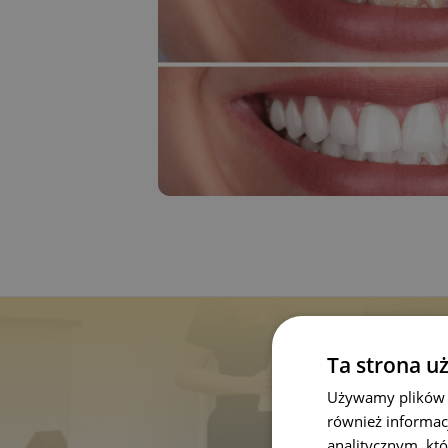
Ta strona u
Zad
Używamy plików co
również informac
analitycznym, któ