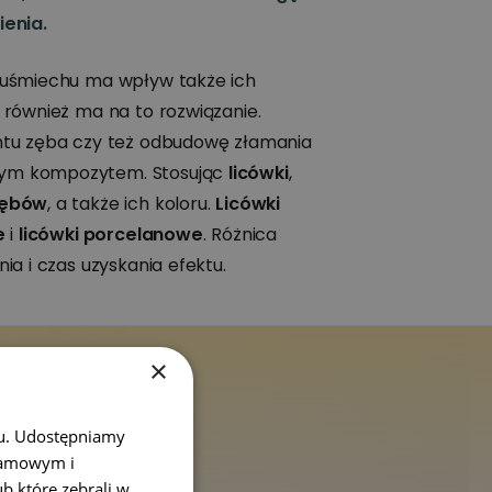
ienia.
 uśmiechu ma wpływ także ich
również ma na to rozwiązanie.
ntu zęba czy też odbudowę złamania
ym kompozytem. Stosując
licówki
,
zębów
, a także ich koloru.
Licówki
e
i
licówki porcelanowe
. Różnica
a i czas uzyskania efektu.
×
chu. Udostępniamy
999 753
klamowym i
ub które zebrali w