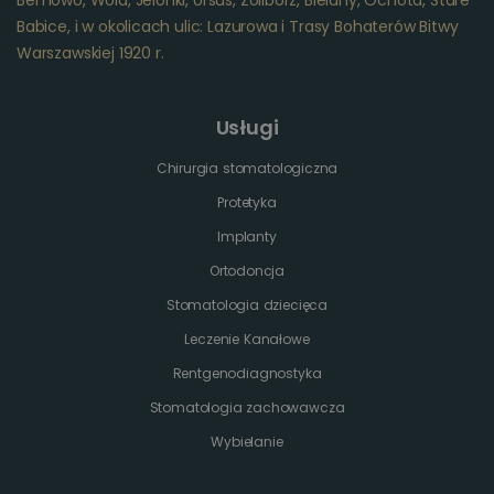
Bemowo, Wola, Jelonki, Ursus, Żoliborz, Bielany, Ochota, Stare
Babice, i w okolicach ulic: Lazurowa i Trasy Bohaterów Bitwy
Warszawskiej 1920 r.
Usługi
Chirurgia stomatologiczna
Protetyka
Implanty
Ortodoncja
Stomatologia dziecięca
Leczenie Kanałowe
Rentgenodiagnostyka
Stomatologia zachowawcza
Wybielanie