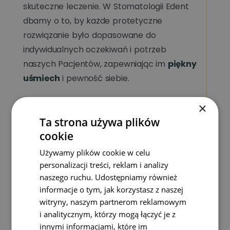
skuteczne leczenie. W Stomatologii Edent
dbamy o to, by każde protetyczne
rozwiązanie było dopasowane do
indywidualnych oczekiwań i potrzeb
naszych Pacjentów, zapewniając im
piękny
uśmiech
i pewność siebie.
×
Ta strona używa plików
Nie czekaj, odkryj najwyższej klasy protetykę
cookie
w Stomatologii Edent w Warszawie. Zadbaj o
Używamy plików cookie w celu
swój uśmiech z pomocą najlepszych
personalizacji treści, reklam i analizy
specjalistów!
naszego ruchu. Udostępniamy również
informacje o tym, jak korzystasz z naszej
witryny, naszym partnerom reklamowym
i analitycznym, którzy mogą łączyć je z
innymi informacjami, które im
📍 Odwiedź nas w Warszawie i pozwól sobie