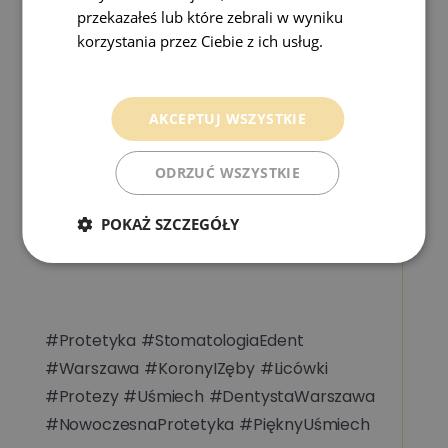
przekazałeś lub które zebrali w wyniku
na uśmiech, jakiego zasługujesz dzięki
korzystania przez Ciebie z ich usług.
najwyższej jakości rozwiązaniom
Polityka prywatności
protetycznym.
AKCEPTUJ WSZYSTKIE
ODRZUĆ WSZYSTKIE
➡️ 531999753
POKAŻ SZCZEGÓŁY
📩 recepcja@stomatologiaedent.pl
#Protetyka #StomatologiaEdent
#Warszawa #KoronyIZęby #Licówki
#Protezy #Uśmiech #DentystaWarszawa
#NowoczesnaProtetyka #PięknyUśmiech