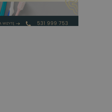
miechu w Edent
ienić w 1–2