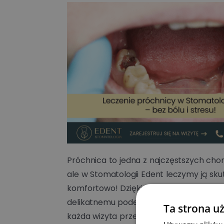
Próchnica to jedna z najczęstszych chor
ale w Stomatologii Edent leczymy ją skut
komfortowo! Dzięki nowoczesnym meto
delikatnemu podejściu nasi specjaliści db
Ta strona u
każda wizyta przebiegała bez bólu i ni