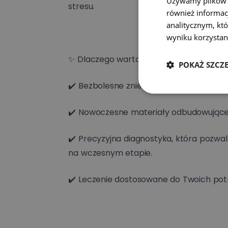
Używamy plików co
stresu.
również informac
analitycznym, któ
wyniku korzystani
✨ Dlaczego warto leczyć próchnicę u n
POKAŻ SZCZ
✔️ Bezbolesne znieczulenie dla pełnego 
✔️ Nowoczesne materiały odbudowujące
✔️ Precyzyjna diagnostyka, która pozwa
na wczesnym etapie.
✔️ Leczenie dostosowane do Twoich pot