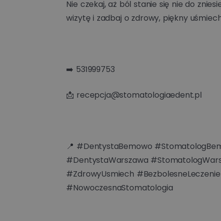
Nie czekaj, aż ból stanie się nie do znies
wizytę i zadbaj o zdrowy, piękny uśmiech
➡️ 531999753
📩 recepcja@stomatologiaedent.pl
📍 #DentystaBemowo #StomatologBe
#DentystaWarszawa #StomatologWar
#ZdrowyUsmiech #BezbolesneLeczenie
#NowoczesnaStomatologia