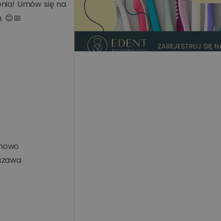
ienia! Umów się na
. 😊📅
Czytaj więcej
Metamorfozy uś
mowo
szawa
– co możemy zm
wizyty? 🪄