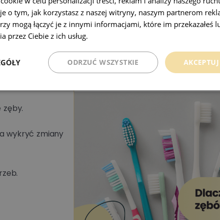
okie w celu personalizacji treści, reklam i analizy naszego ru
je o tym, jak korzystasz z naszej witryny, naszym partnerom re
rzy mogą łączyć je z innymi informacjami, które im przekazałeś l
a przez Ciebie z ich usług.
Polityka prywatności
Dlaczego warto 
as?
EGÓŁY
ODRZUĆ WSZYSTKIE
AKCEPTUJ
zębów, nawet jeśl
komfortu.
 zęby.
la wykryć zmiany
rzeb.