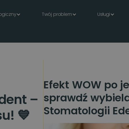
ogiczny
Twój problem
Usługi
Efekt WOW po je
sprawdź wybiel
dent –
Stomatologii Ede
su! 💙