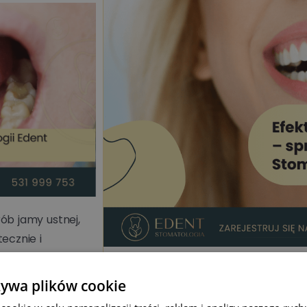
ób jamy ustnej,
ecznie i
dom i
ają o to, aby
żywa plików cookie
Czytaj więcej
epotrzebnego