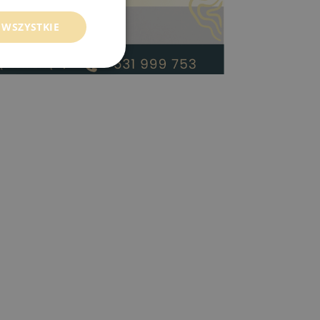
 WSZYSTKIE
uśmiechu w
ożemy zmienić w