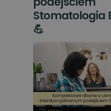
podejściem
Stomatologia E
💪