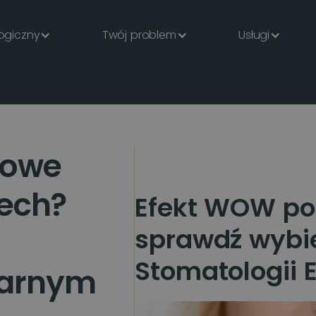
ogiczny
Twój problem
Usługi
sowe
ech?
Efekt WOW po 
sprawdź wybi
Stomatologii 
narnym