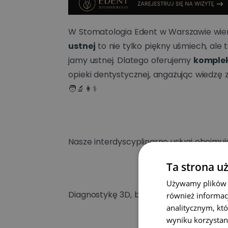
W Stomatologia Edent w Warszawie wie
ustnej
to nie tylko piękny uśmiech, ale
jamy ustnej. Dlatego oferujemy
komplek
opieki dentystycznej, angażując wiedzę z 
🧑🔬👩⚕️
Nasze interdyscyplinarne usługi obejmuj
Ta strona u
Używamy plików co
Diagnostykę 3D, by zobaczyć problem z 
również informac
analitycznym, któ
wyniku korzystani