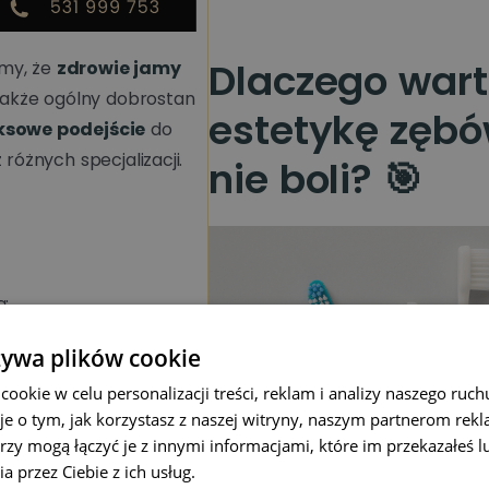
Dlaczego wart
my, że
zdrowie jamy
 także ogólny dobrostan
estetykę zębów
sowe podejście
do
różnych specjalizacji.
nie boli? 🎯
ą:
żywa plików cookie
okie w celu personalizacji treści, reklam i analizy naszego ru
każdej perspektywy 🖥️
je o tym, jak korzystasz z naszej witryny, naszym partnerom re
rzy mogą łączyć je z innymi informacjami, które im przekazałeś l
a przez Ciebie z ich usług.
Polityka prywatności