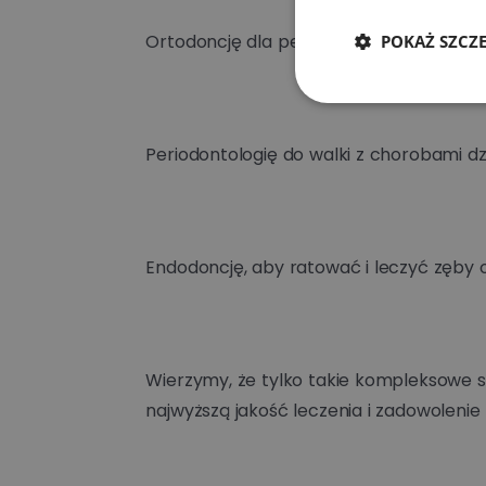
Ortodoncję dla perfekcyjnego ułożenia 
POKAŻ SZCZ
Periodontologię do walki z chorobami dzi
Endodoncję, aby ratować i leczyć zęby 
Wierzymy, że tylko takie kompleksowe s
najwyższą jakość leczenia i zadowoleni