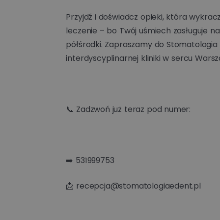
Przyjdź i doświadcz opieki, która wykr
leczenie – bo Twój uśmiech zasługuje na 
półśrodki. Zapraszamy do Stomatologia 
interdyscyplinarnej kliniki w sercu Wars
📞 Zadzwoń już teraz pod numer:
➡️ 531999753
📩 recepcja@stomatologiaedent.pl