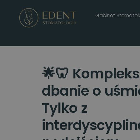
Gabinet Stomatol
🌟🦷 Komplek
dbanie o uśmi
Tylko z
interdyscypli