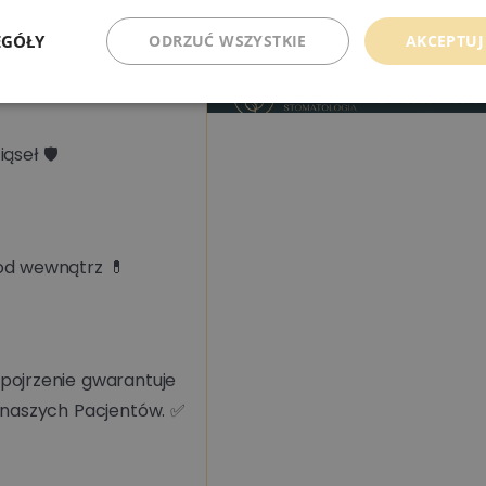
zębów 🪥
EGÓŁY
ODRZUĆ WSZYSTKIE
AKCEPTUJ
ąseł 🛡️
Czytaj więcej
od wewnątrz 💊
Metamorfozy 
Edent – co m
pojrzenie gwarantuje
e naszych Pacjentów. ✅
1–2 wizyty? 🪄