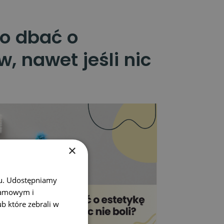
o dbać o
, nawet jeśli nic
×
chu. Udostępniamy
klamowym i
ub które zebrali w