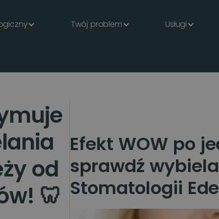
ogiczny
Twój problem
Usługi
zymuje
elania
Efekt WOW po je
sprawdź wybiela
eży od
Stomatologii Ede
ów! 🦷