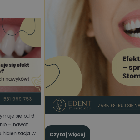
zymuje się od 6
enie – nawet
 higienizacja w
Czytaj więcej