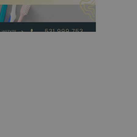
miechu w Edent –
ić w 1–2 wizyty?