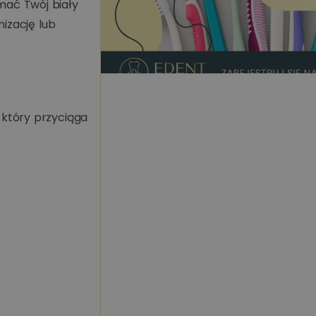
ać Twój biały
nizację lub
 który przyciąga
Czytaj więcej
Metamorfozy uś
co możemy zmien
🪄