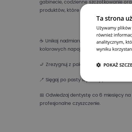
gabinecie, codzienne szczotkowanie ora
produktów, które powodują przebarwien
Ta strona u
Używamy plików co
również informac
☕ Unikaj nadmiaru kawy, herbaty, czerw
analitycznym, któ
kolorowych napojów.
wyniku korzystani
🚬 Zrezygnuj z palenia – nikotyna szybk
POKAŻ SZCZ
🪥 Sięgaj po pasty wybielające i szczotec
📅 Odwiedzaj dentystę co 6 miesięcy na 
profesjonalne czyszczenie.