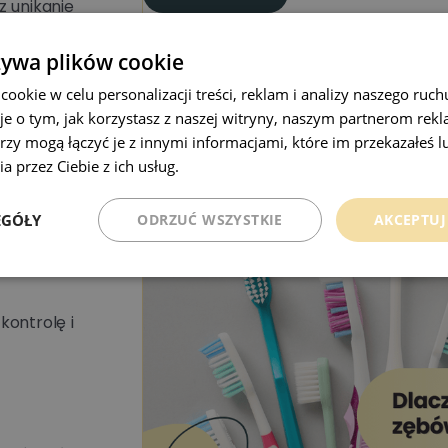
z unikanie
ia.
żywa plików cookie
Dlaczego warto 
okie w celu personalizacji treści, reklam i analizy naszego ru
je o tym, jak korzystasz z naszej witryny, naszym partnerom re
zębów, nawet jeśl
onego wina i
rzy mogą łączyć je z innymi informacjami, które im przekazałeś l
a przez Ciebie z ich usług.
Polityka prywatności
o pogarsza efekt.
EGÓŁY
ODRZUĆ WSZYSTKIE
AKCEPTUJ
zki soniczne.
kontrolę i