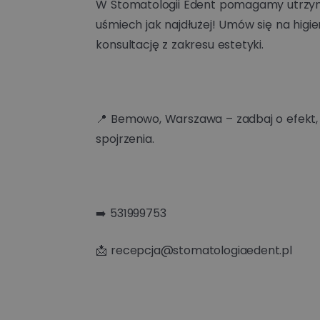
W Stomatologii Edent pomagamy utrzym
uśmiech jak najdłużej! Umów się na higie
konsultację z zakresu estetyki.
📍 Bemowo, Warszawa – zadbaj o efekt,
spojrzenia.
➡️ 531999753
📩 recepcja@stomatologiaedent.pl