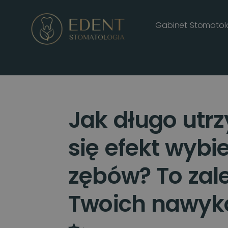
Gabinet Stomatol
Jak długo utr
się efekt wybi
zębów? To zal
Twoich nawyk