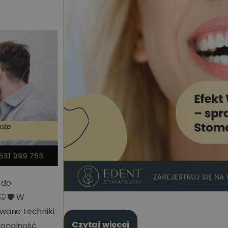
 do
🛡️ W
wane techniki
Czytaj więcej
cjonalność