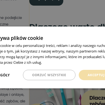
jne podejście
Dlaczego warto d
eczne
w, zapewniając
zębów, nawet jeśli
żywa plików cookie
okie w celu personalizacji treści, reklam i analizy naszego ru
 leczenia
je o tym, jak korzystasz z naszej witryny, naszym partnerom re
, która
rzy mogą łączyć je z innymi informacjami, które im przekazałeś l
trzeby
a przez Ciebie z ich usług.
Polityka prywatności
EGÓŁY
ODRZUĆ WSZYSTKIE
AKCEPTUJ
 zębów
:
ukcji zębów,
inlaye i onlaye,
ość zębów, ale