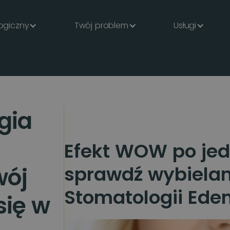
ogiczny
Twój problem
Usługi
gia
Efekt WOW po jed
sprawdź wybielan
wój
Stomatologii Eden
się w