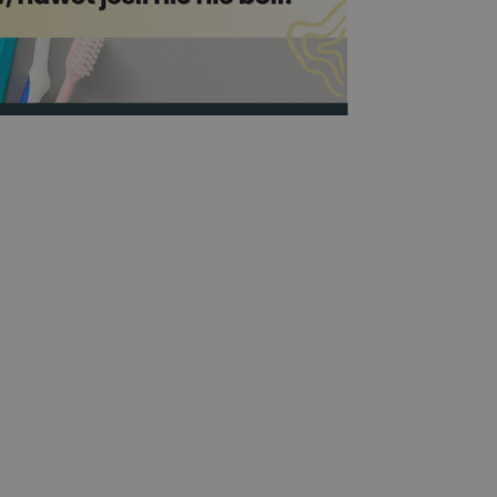
iechu w Edent –
ć w 1–2 wizyty?