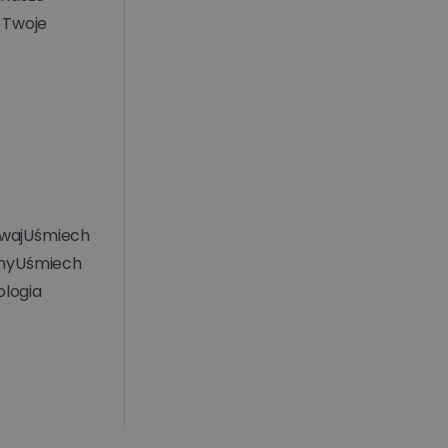
 Twoje
wajUśmiech
nyUśmiech
logia