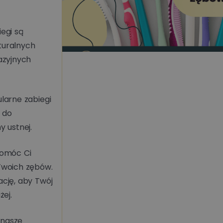
egi są
turalnych
azyjnych
larne zabiegi
Czytaj więcej
 do
 ustnej.
pomóc Ci
Metamorfozy uśm
Twoich zębów.
cję, aby Twój
co możemy zmieni
żej.
🪄
 nasze