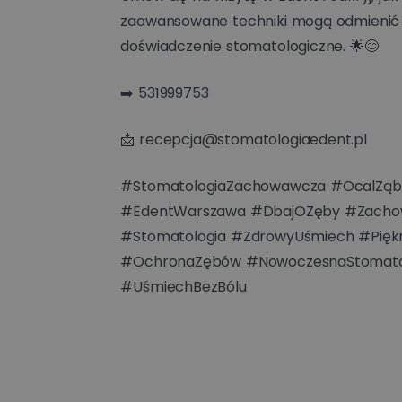
zaawansowane techniki mogą odmienić
doświadczenie stomatologiczne. 🌟😊
➡️ 531999753
📩 recepcja@stomatologiaedent.pl
#StomatologiaZachowawcza #OcalZąb
#EdentWarszawa #DbajOZęby #Zacho
#Stomatologia #ZdrowyUśmiech #Pięk
#OchronaZębów #NowoczesnaStomato
#UśmiechBezBólu