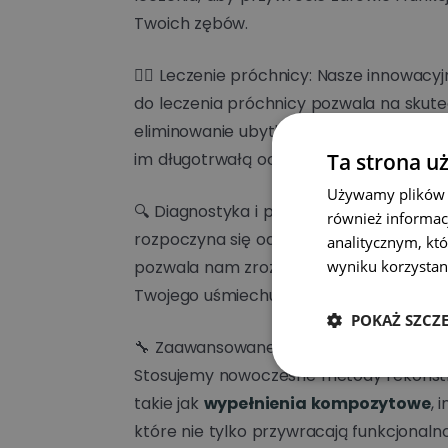
Twoich zębów.
👩‍⚕️ Leczenie próchnicy: Nasze innowacy
do leczenia próchnicy pozwala na skut
eliminowanie ubytków i odbudowę zębó
im długotrwałą ochronę.
Ta strona u
Używamy plików co
🔍 Diagnostyka i planowanie: Każdy plan
również informac
rozpoczyna się od dokładnej diagnostyki
analitycznym, któ
pozwala nam zrozumieć specyficzne po
wyniku korzystani
Twojego uśmiechu.
POKAŻ SZCZ
🔧 Zaawansowane
techniki odbudowy
Stosujemy nowoczesne metody rekonstr
takie jak
wypełnienia kompozytowe
, 
które nie tylko przywracają funkcjonaln